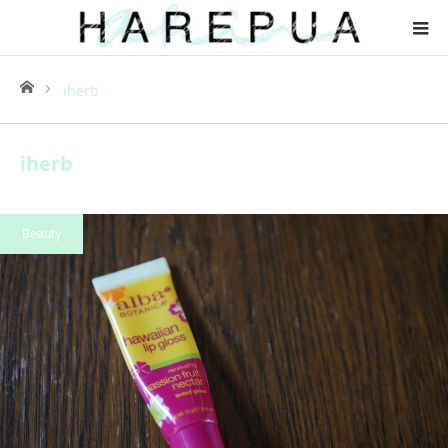
ホーム
iherb
iherb
Beauty