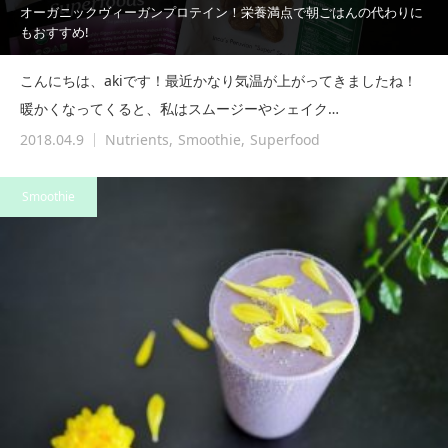
オーガニックヴィーガンプロテイン！栄養満点で朝ごはんの代わりに
もおすすめ!
こんにちは、akiです！最近かなり気温が上がってきましたね！
暖かくなってくると、私はスムージーやシェイク…
2018.04.9
Nutrients
Smoothie
Superfood
Smoothie