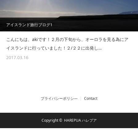
アイスランド旅行ブログ1
こんにちは、akiです！２月の下旬から、オーロラを見る為にア
イスランドに行っていました！２/２２に出発し…
2017.03.16
プライバシーポリシ―
Contact
Copyright ©
HAREPUA ハレプア