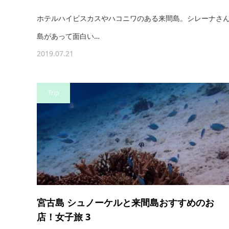
ホテルハイビスカスやハコニワのある来間島。シレーナさ
島があって面白い…
2019.07.21
Trip
宮古島 シュノーケルと来間島おすすめのお
店！女子旅 3