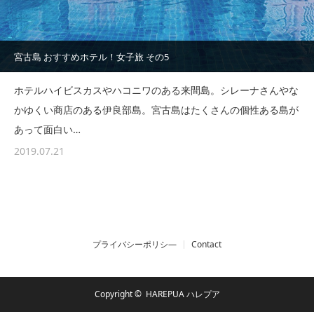
宮古島 おすすめホテル！女子旅 その5
ホテルハイビスカスやハコニワのある来間島。シレーナさんやな
かゆくい商店のある伊良部島。宮古島はたくさんの個性ある島が
あって面白い…
2019.07.21
プライバシーポリシ―
Contact
Copyright ©
HAREPUA ハレプア